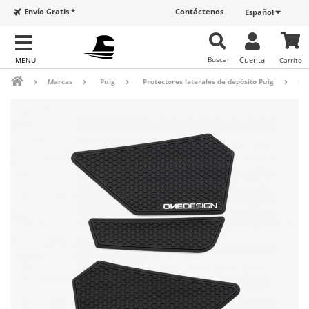
Envío Gratis *
Contáctenos
Español
Buscar
Cuenta
Carrito
Marcas
Puig
Protectores laterales de depósito Puig
Pro