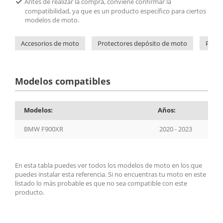
Antes de realizar la compra, conviene confirmar la
compatibilidad, ya que es un producto específico para ciertos
modelos de moto.
Accesorios de moto
Protectores depósito de moto
Prote
Modelos compatibles
Modelos:
Años:
BMW F900XR
2020 - 2023
En esta tabla puedes ver todos los modelos de moto en los que
puedes instalar esta referencia. Si no encuentras tu moto en este
listado lo más probable es que no sea compatible con este
producto.