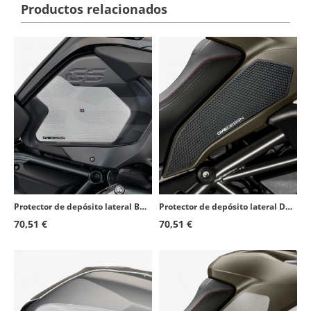
Productos relacionados
Protector de depósito lateral BMW R1200GS Adventure (14-18), R1250GS Adventure (19-23) color Transparente de Puig 20063W
Protector de depósito lateral Ducati Multistrada 1200 Enduro (16-18), Multistrada 1260 Enduro (19-20) color Negro de Puig 20070N
70,51 €
70,51 €