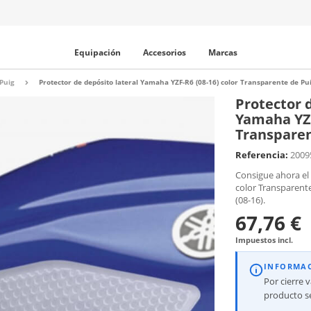
Equipación
Accesorios
Marcas
 Puig
Protector de depósito lateral Yamaha YZF-R6 (08-16) color Transparente de P
Protector 
Yamaha YZF
Transparen
Referencia:
200
Consigue ahora el 
color Transparent
(08-16).
67,76 €
Impuestos incl.
INFORMA
Por cierre 
producto se