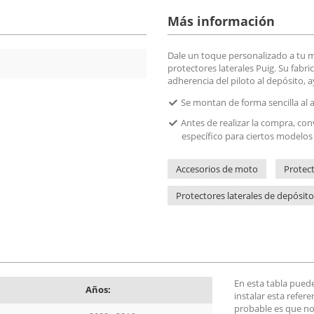
Más información
Dale un toque personalizado a tu mo
protectores laterales Puig. Su fabr
adherencia del piloto al depósito, 
Se montan de forma sencilla al a
Antes de realizar la compra, co
específico para ciertos modelo
Accesorios de moto
Protec
Protectores laterales de depósito
En esta tabla pued
Años:
instalar esta refer
probable es que no