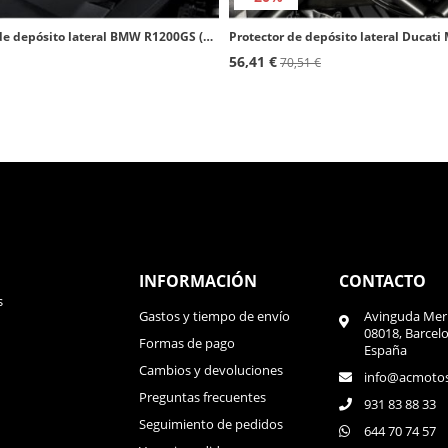
Protector de depósito lateral BMW R1200GS (13-18), R1200GS Exclusive (17-18), R1200GS Rallye (17-18) color Transparente de Puig
56,41 €
70,51 €
INFORMACIÓN
CONTACTO
s
Gastos y tiempo de envío
Avinguda Meri
08018, Barcel
Formas de pago
España
Cambios y devoluciones
info@acmoto
Preguntas frecuentes
931 83 88 33
Seguimiento de pedidos
644 70 74 57