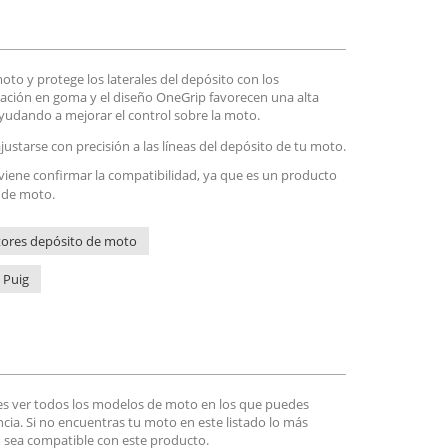
to y protege los laterales del depósito con los
icación en goma y el diseño OneGrip favorecen una alta
ayudando a mejorar el control sobre la moto.
justarse con precisión a las líneas del depósito de tu moto.
nviene confirmar la compatibilidad, ya que es un producto
s de moto.
tores depósito de moto
 Puig
es ver todos los modelos de moto en los que puedes
encia. Si no encuentras tu moto en este listado lo más
 sea compatible con este producto.