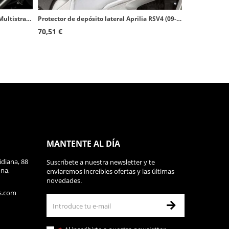
Protector de depósito lateral Ducati Multistrada 1200 Enduro (16-18), Multistrada 1260 Enduro (19-20) color Transparente de Puig
Protector de depósito lateral Aprilia RSV4 (09-20), Tuono V4R (11-14) color Transparente de Puig 20060W
70,51 €
MANTENTE AL DÍA
diana, 88
Suscríbete a nuestra newsletter y te
ona,
enviaremos increíbles ofertas y las últimas
novedades.
s.com