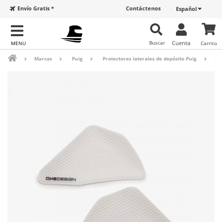
Envío Gratis *
Contáctenos
Español
Buscar
Cuenta
Carrito
Marcas
Puig
Protectores laterales de depósito Puig
Pro