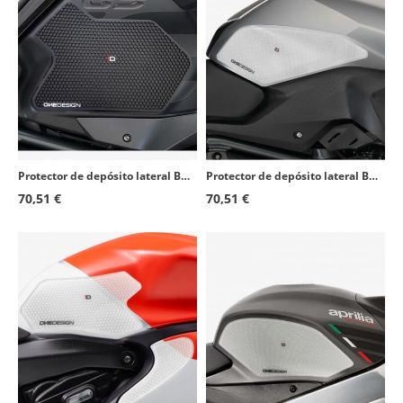
Protector de depósito lateral BMW R1200GS Adventure (14-18), R1250GS Adventure (19-23) color Negro de Puig 20063N
Protector de depósito lateral BMW R1200RS (15-18) color Transparente de Puig 20064W
70,51 €
70,51 €