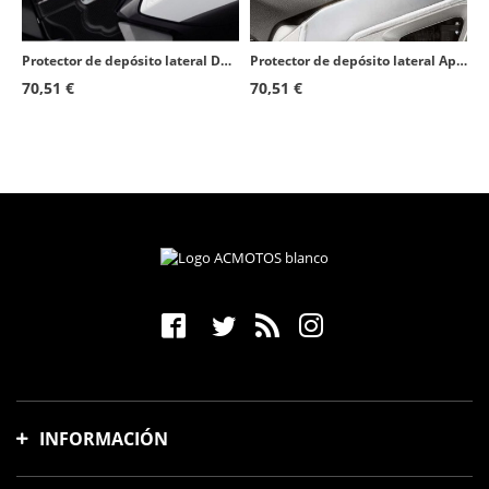
Protector de depósito lateral Ducati 1199/1299/899/959 Panigale (12-19) color Transparente de Puig 20066W
Protector de depósito lateral Aprilia RSV4 (09-20), Tuono V4R (11-14) color Transparente de Puig 20060W
70,51 €
70,51 €
INFORMACIÓN
Gastos y tiempo de envío