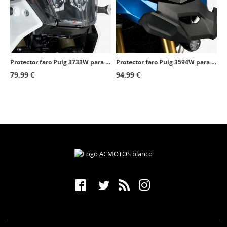
Protector faro Puig 3733W para Yamaha Tenere 700 (19-24)
Protector faro Puig 3594W para BMW F850/900GS Adventure (19-26)
79,99 €
94,99 €