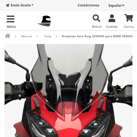
Envío Gratis *
Contáctenos
Español
Buscar
Cuenta
Carrito
Marcas
Puig
Protector faro Puig 20395W para BMW F900XR (2