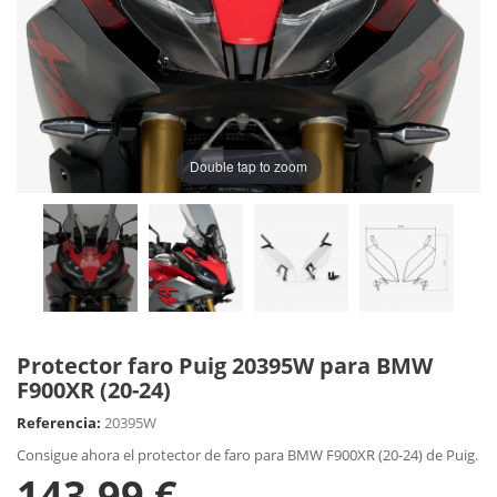
Double tap to zoom
Protector faro Puig 20395W para BMW
F900XR (20-24)
Referencia:
20395W
Consigue ahora el protector de faro para BMW F900XR (20-24) de Puig.
143,99 €