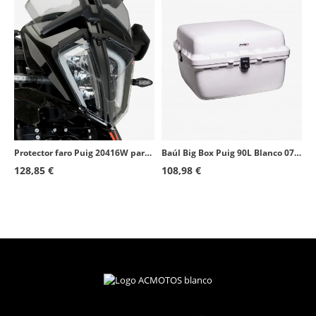
Protector faro Puig 20416W para KTM 390/790/890 Adventure, R, SW, L, R Rally
Baúl Big Box Puig 90L Blanco 0713B
128,85 €
108,98 €