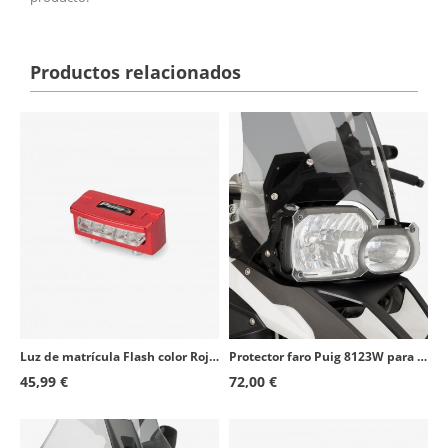
Productos relacionados
Luz de matrícula Flash color Rojo de Puig
Protector faro Puig 8123W para BMW F700GS (12-17), F800GS (08-17), (21), F800GS Adventure (13-23)
45,99 €
72,00 €