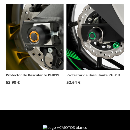
Protector de Basculante PHB19 Puig 20033N para Yamaha MT-10 (16-26), YZF-R1/R1 Race/R1M (15-26)
Protector de Basculante PHB19 Puig 20118N para Suzuki GSX-S750 (17-21)
53,99 €
52,64 €