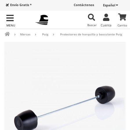
Envío Gratis *
Contáctenos
Español
Buscar
Cuenta
Carrito
Marcas
Puig
Protectores de horquilla y basculante Puig