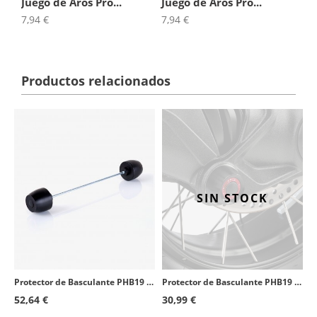
Juego de Aros Pro...
Juego de Aros Pro...
Jue
7,94 €
7,94 €
7,9
Productos relacionados
SIN STOCK
Protector de Basculante PHB19 Puig 20157N para Ducati Monster 821 (18-20)
Protector de Basculante PHB19 Puig 20030N para varios modelos de BMW
52,64 €
30,99 €