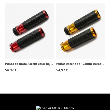
Yamaha YZF-R1
2017 - 2018
Triumph Daytona 600
2003 - 2004
Triumph Daytona 650
2005
Suzuki SV650S
1999 - 2006
Kawasaki ZX-12R
2000 - 2006
Suzuki GSX-R1300 Hayabusa
1999 - 2007
Honda CB1300
2003 - 2010
Puños de moto Ascent color Rojo de Puig 6326R
Puños Ascent de 123mm Dorados Puig 3553O
Honda CB600F Hornet
1998 - 2015
54,97 €
54,97 €
Honda CB900F Hornet
2002 - 2005
Honda CBR1000RR Fireblade
2004 - 2013
Suzuki GSF1200 Bandit
2001 - 2006
Kawasaki ZX-6R Ninja
1989 - 2025