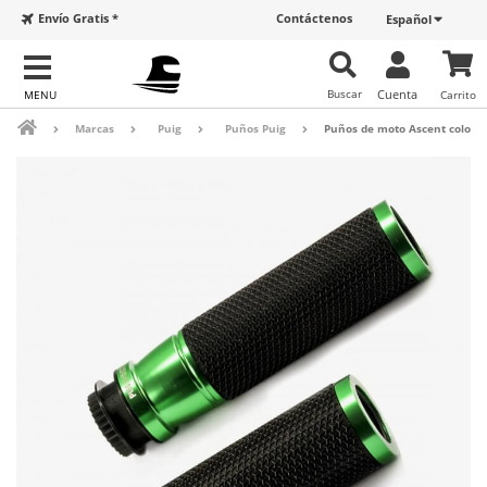
Envío Gratis *
Contáctenos
Español
Buscar
Cuenta
Carrito
Marcas
Puig
Puños Puig
Puños de moto Ascent color 