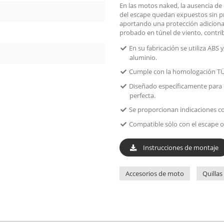
En las motos naked, la ausencia de c
del escape quedan expuestos sin pro
aportando una protección adicional
probado en túnel de viento, contrib
En su fabricación se utiliza ABS
aluminio.
Cumple con la homologación TÜ
Diseñado específicamente para 
perfecta.
Se proporcionan indicaciones c
Compatible sólo con el escape or
Instrucciones de montaje
Accesorios de moto
Quilla