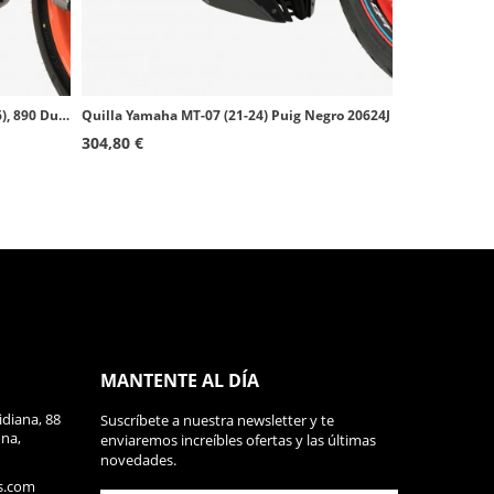
Quilla KTM 790 Duke (18-20, 22-24, 26), 890 Duke/GP/R (20-25) Puig Símil carbono 9669C
Quilla Yamaha MT-07 (21-24) Puig Negro 20624J
304,80 €
MANTENTE AL DÍA
diana, 88
Suscríbete a nuestra newsletter y te
ona,
enviaremos increíbles ofertas y las últimas
novedades.
s.com