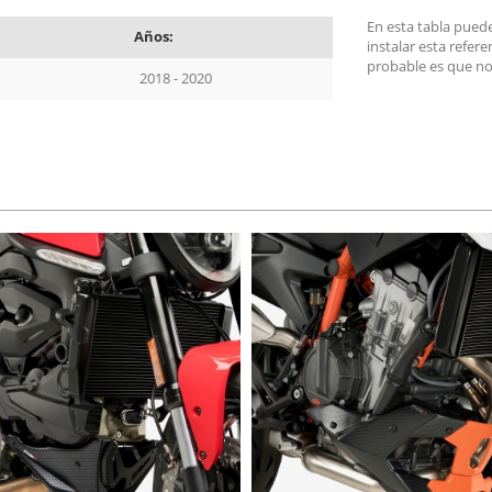
En esta tabla pued
Años:
instalar esta refer
probable es que no
2018 - 2020