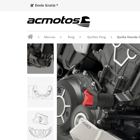
Envío Gratis *
Marcas
Puig
Quillas Puig
Quilla Honda C