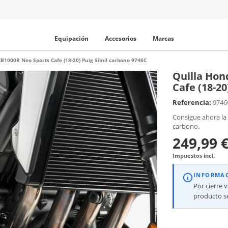
Equipación
Accesorios
Marcas
B1000R Neo Sports Cafe (18-20) Puig Símil carbono 9746C
Quilla Hon
Cafe (18-20
Referencia:
9746
Consigue ahora la 
carbono.
249,99 
Impuestos incl.
INFORMA
Por cierre 
producto se