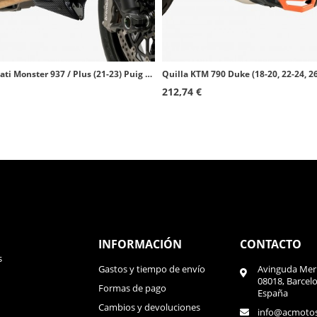
Quilla Ducati Monster 937 / Plus (21-23) Puig Carbono 20714C
212,74 €
INFORMACIÓN
CONTACTO
s
Gastos y tiempo de envío
Avinguda Meri
08018, Barcel
Formas de pago
España
Cambios y devoluciones
info@acmoto