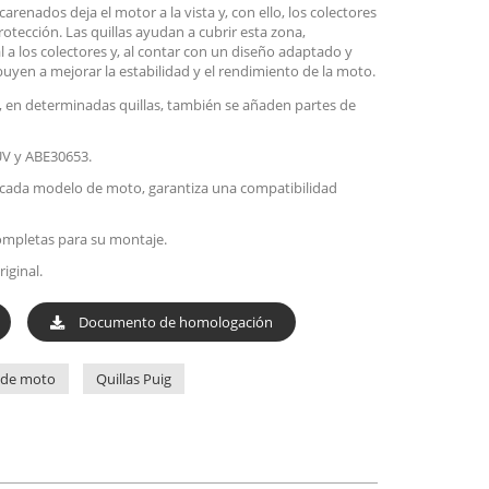
arenados deja el motor a la vista y, con ello, los colectores
tección. Las quillas ayudan a cubrir esta zona,
 a los colectores y, al contar con un diseño adaptado y
uyen a mejorar la estabilidad y el rendimiento de la moto.
 y, en determinadas quillas, también se añaden partes de
V y ABE30653.
cada modelo de moto, garantiza una compatibilidad
ompletas para su montaje.
iginal.
Documento de homologación
s de moto
Quillas Puig