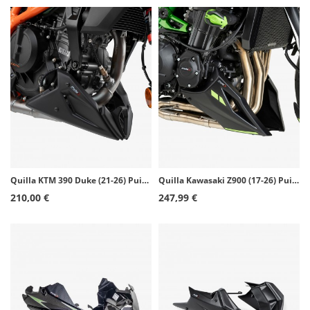
Quilla KTM 390 Duke (21-26) Puig Negro mate 22469J
Quilla Kawasaki Z900 (17-26) Puig Negro Mate 22732J
210,00 €
247,99 €