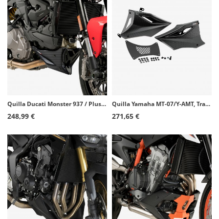
Quilla Ducati Monster 937 / Plus (21-23) Puig Carbono 20714C
Quilla Yamaha MT-07/Y-AMT, Tracer 7/GT (25-26) Puig Símil Carbono 22415C
248,99 €
271,65 €