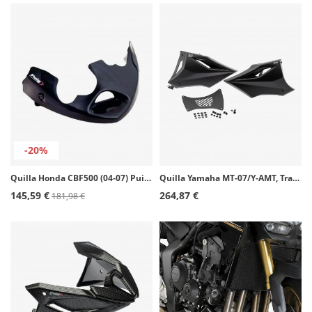
-20%
Quilla Honda CBF500 (04-07) Puig Negro 4000N
Quilla Yamaha MT-07/Y-AMT, Tracer 7/GT (25-26) Puig Negro Mate 22415J
145,59 €
264,87 €
181,98 €