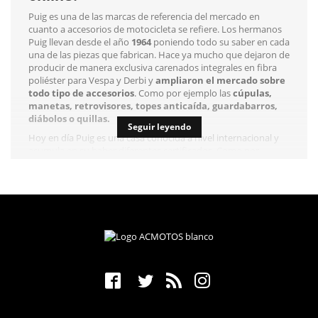
Puig es una de las marcas de referencia del mercado en
cuanto a accesorios de motocicleta se refiere. Los hermanos
Puig llevan desde el año
1964
poniendo todo su saber en cada
una de las piezas que fabrican. Hace ya mucho que dejaron de
producir de manera exclusiva carenados integrales en fibra
poliéster para Vespa y Derbi y
ampliaron el mercado sobre
todo tipo de accesorios
. Como por ejemplo las
cúpulas,
manetas, retrovisores, topes anticaída, guardabarros,
diábolos o quillas.
Seguir leyendo
Hoy en día Puig es una casa conocida a nivel internacional y
acumula en su haber diferentes certificados. Como por
ejemplo el
TUV y el KBA
.
Alemania, EEUU y Canadá
son
algunos de los mercados que se han rendido a sus diseños
únicos, pensados para todo tipo de motoristas y realizados
con los mejores materiales del mercado.
En acmotos podrás encontrar todos sus accesorios al mejor
precio. ¿Quién da más?
¿Para qué sirven las quillas y por qué
son tan importantes en nuestras
motos?