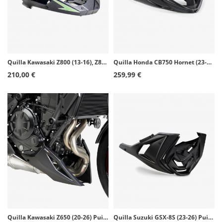
Quilla Kawasaki Z800 (13-16), Z800E (13-16) Puig Símil carbono 6507C
Quilla Honda CB750 Hornet (23-26) Puig Negro mate 21481J
210,00 €
259,99 €
Quilla Kawasaki Z650 (20-26) Puig Negro Mate 22531J
Quilla Suzuki GSX-8S (23-26) Puig Negro mate 21698J