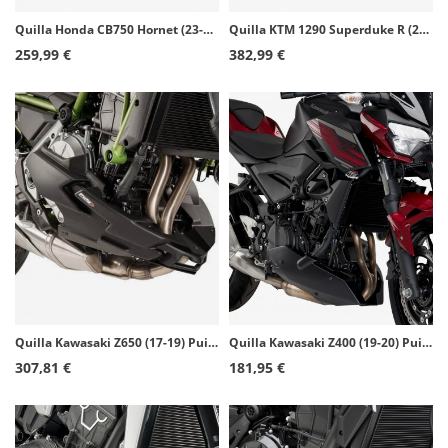
Quilla Honda CB750 Hornet (23-26) Puig Negro 21481N
Quilla KTM 1290 Superduke R (20-24), 1390 Super Duke R (24-26) Puig Símil carbono 20428C
259,99 €
382,99 €
Quilla Kawasaki Z650 (17-19) Puig Negro 9589J
Quilla Kawasaki Z400 (19-20) Puig Símil carbono 3554J
307,81 €
181,95 €