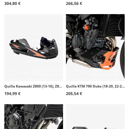
304,80 €
266,56 €
Quilla Kawasaki Z800 (13-16), Z800E (13-16) Puig Negro 6507J
Quilla KTM 790 Duke (18-20, 22-24, 26), 890 Duke/GP/R (20-25) Puig Negro 9669J
194,99 €
205,54 €