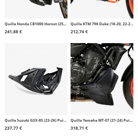
Quilla Honda CB1000 Hornet (25-26) Puig Negro Mate 22385J
Quilla KTM 790 Duke (18-20, 22-24, 26), 890 Duke/GP/R (20-25) Puig Símil carbono 9669C
241,88 €
212,74 €
Quilla Suzuki GSX-8S (23-26) Puig Símil carbono 21698C
Quilla Yamaha MT-07 (21-24) Puig Símil carbono 20624C
237,77 €
318,71 €