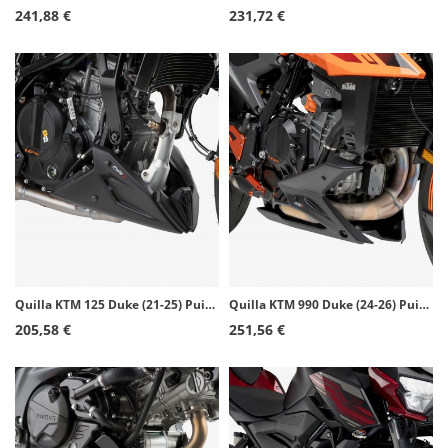
241,88 €
231,72 €
Quilla KTM 125 Duke (21-25) Puig Negro mate 22332J
Quilla KTM 990 Duke (24-26) Puig Negro mate 22228J
205,58 €
251,56 €