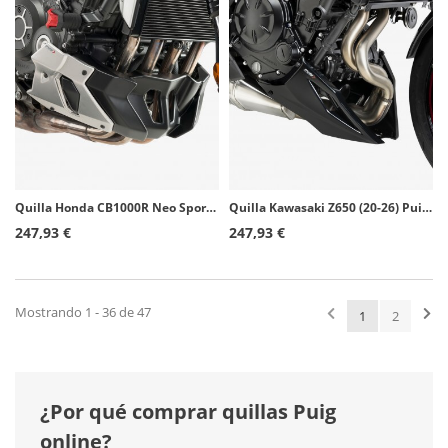
Quilla Honda CB1000R Neo Sports Cafe (18-20) Puig Negro 9746J
Quilla Kawasaki Z650 (20-26) Puig Negro 22531N
247,93 €
247,93 €
Mostrando 1 - 36 de 47
1
2
¿Por qué comprar quillas Puig
online?