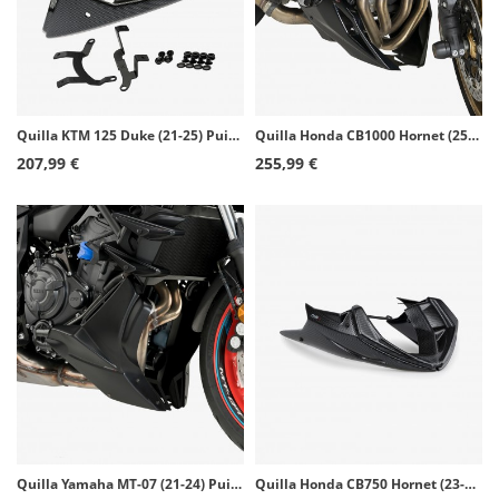
Quilla KTM 125 Duke (21-25) Puig Símil carbono 22332C
Quilla Honda CB1000 Hornet (25-26) Puig Negro 22385N
207,99 €
255,99 €
Quilla Yamaha MT-07 (21-24) Puig Negro 20624J
Quilla Honda CB750 Hornet (23-26) Puig Símil carbono 21481C