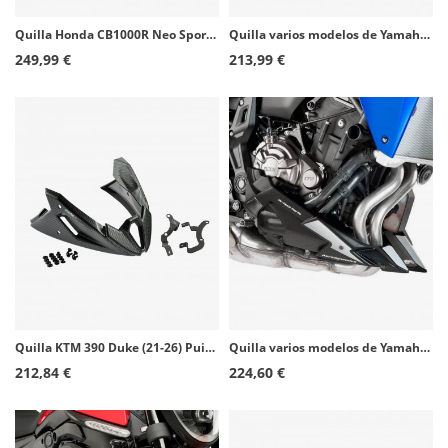
Quilla Honda CB1000R Neo Sports Cafe (18-20) Puig Símil carbono 9746C
Quilla varios modelos de Yamaha Puig Negro 7022J
249,99 €
213,99 €
Quilla KTM 390 Duke (21-26) Puig Símil carbono 22469C
Quilla varios modelos de Yamaha Puig Símil carbono 7022C
212,84 €
224,60 €