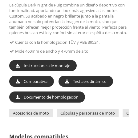
La cúpula Dark Night de Puig combina un diseño deportivo con
funcionalidad, aportando un look más agresivo a las motos
Custom. Su acabado en negro brillante junto a la pantalla
ahumada no solo potencian la imagen de la moto, sino que
también ofrecen mejor protección frente al viento. Perfecta para
quienes buscan estilo y confort sin alterar el espíritu de su moto.
Cuenta con la homologación TÜV y ABE 39524.
Mide 460mm de ancho y 470mm de alto.
Instrucciones de montaje
Comparativa
Test aerodinámico
Documento de homologación
Accesorios de moto
Cúpulas y parabrisas de moto
Cúpul
Modelos compatibles