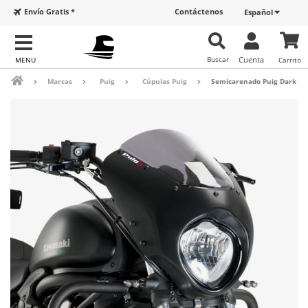
Envío Gratis *
Contáctenos
Español
Buscar
Cuenta
Carrito
Marcas
Puig
Cúpulas Puig
Semicarenado Puig Dark Ni