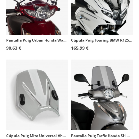
Pantalla Puig Urban Honda Wave (12-13) Transparente 8457W
Cúpula Puig Touring BMW R1250RT (21-26) Ahumado 20774H
90,63 €
165,99 €
Cúpula Puig Mito Universal Ahumado 20702H
Pantalla Puig Trafic Honda SH Mode 125 (21-25) Ahumado 20734H