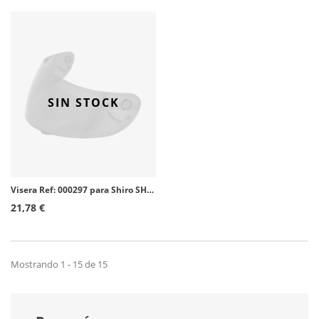
SIN STOCK
Visera Ref: 000297 para Shiro SH-821/881/829 color Ahumada
21,78 €
Mostrando 1 - 15 de 15