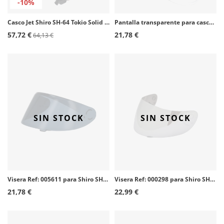
-10%
Casco Jet Shiro SH-64 Tokio Solid negro mate
Pantalla transparente para casco Shiro SH-451
57,72 €
21,78 €
64,13 €
SIN STOCK
SIN STOCK
Visera Ref: 005611 para Shiro SH-870 color Ahumada
Visera Ref: 000298 para Shiro SH-821, 881 y 829 color Espejo Plata
21,78 €
22,99 €