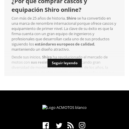
¿Por qué comprar cascos y
equipación Shiro online?
Con más de 25 años de historia,
Shiro
se ha convertido en
una marca de renombre internacional porque ofrece cascos y
equipamiento de primer nivel. La clave de su éxito es que la
firma cuenta con un gran equipo de ingenieros y
profesionales que desarrollan cada uno de sus productos
siguiendo los
estándares europeos de calidad
,
manteniendo un diseño atractivo.
Desde sus inicios,
Shiro
ha revolucionado el mercado de
motos con
sus resistentes cascos
, fabricando gran
Seguir leyendo
diversidad de modelos. Pero, con el correr de los años, la
marca empezó a diseñar también
guantes y gafas
para que
el motorista se sienta más a gusto conduciendo.
Shiro: Expertos en cascos para
ciudad, carretera y motocross
No hace falta decir nada sobre la importancia que tiene el
casco para cualquier motorista, por lo que es preciso dar con
un
producto de calidad
, que principalmente sea resistente a
todo tipo de golpes y caídas.
Shiro
es reconocida en todo el mundo por fabricar cascos