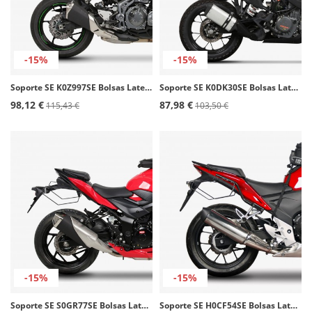
-15%
-15%
Soporte SE K0Z997SE Bolsas Laterales SHAD Kawasaki Z900 (17-24)
Soporte SE K0DK30SE Bolsas Laterales SHAD KTM 390 Adventure (20-25)
98,12 €
87,98 €
115,43 €
103,50 €
-15%
-15%
Soporte SE S0GR77SE Bolsas Laterales SHAD Suzuki GSX-S 750 (17-22)
Soporte SE H0CF54SE Bolsas Laterales SHAD Honda CB/R 500F/X (13-15)