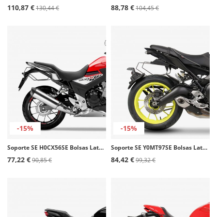
110,87 €
88,78 €
130,44 €
104,45 €
-15%
-15%
Soporte SE H0CX56SE Bolsas Laterales SHAD Honda CB/R 500F/X (16-24), NX 500 (23-25), Transalp 750 (23-25)
Soporte SE Y0MT97SE Bolsas Laterales SHAD Yamaha MT09 (13-19)
77,22 €
84,42 €
90,85 €
99,32 €