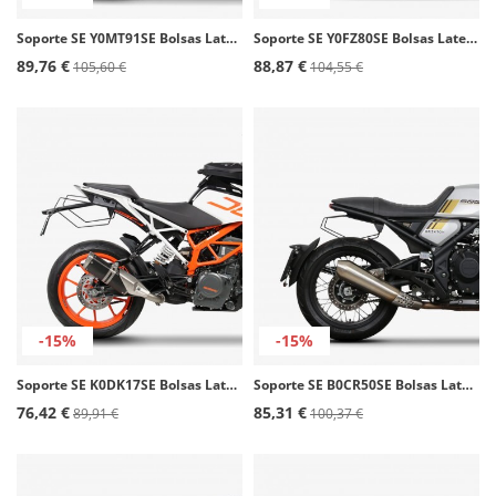
Soporte SE Y0MT91SE Bolsas Laterales SHAD Yamaha MT09 / SP (21-23)
Soporte SE Y0FZ80SE Bolsas Laterales SHAD Yamaha Fazer FZ8 (10-16)
89,76 €
88,87 €
105,60 €
104,55 €
-15%
-15%
Soporte SE K0DK17SE Bolsas Laterales SHAD KTM Duke 125/200/250/390 (17-23)
Soporte SE B0CR50SE Bolsas Laterales SHAD Brixton Crossfire 500 (20-25)
76,42 €
85,31 €
89,91 €
100,37 €