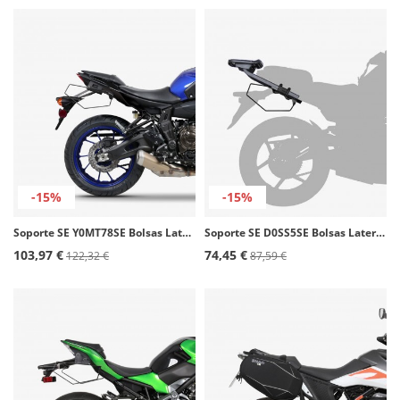
-15%
-15%
Soporte SE Y0MT78SE Bolsas Laterales SHAD Yamaha MT07 (13-24)
Soporte SE D0SS5SE Bolsas Laterales SHAD Compatible con varios modelos de Benelli, BMW, Honda, Kawasaki, Suzuki, Triumph, Voge,
103,97 €
74,45 €
122,32 €
87,59 €