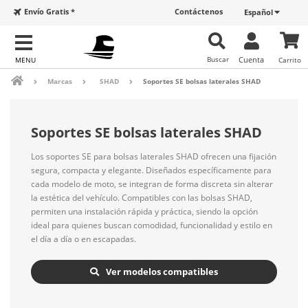
Envío Gratis *
Contáctenos
Español
Buscar
Cuenta
Carrito
Marcas
SHAD
Soportes SE bolsas laterales SHAD
Soportes SE bolsas laterales SHAD
Los soportes SE para bolsas laterales SHAD ofrecen una fijación
segura, compacta y elegante. Diseñados específicamente para
cada modelo de moto, se integran de forma discreta sin alterar
la estética del vehículo. Compatibles con las bolsas SHAD,
permiten una instalación rápida y práctica, siendo la opción
ideal para quienes buscan comodidad, funcionalidad y estilo en
el día a día o en escapadas.
Ver modelos compatibles