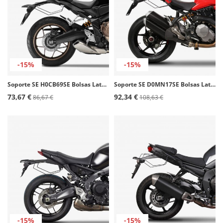
-15%
-15%
Soporte SE H0CB69SE Bolsas Laterales SHAD Honda CB/R 650R (19-20)
Soporte SE D0MN17SE Bolsas Laterales SHAD Ducati Monster 797/1200 (16-24), Monster 821 (17-24), Super Sport 937 (16-19)
73,67 €
92,34 €
86,67 €
108,63 €
-15%
-15%