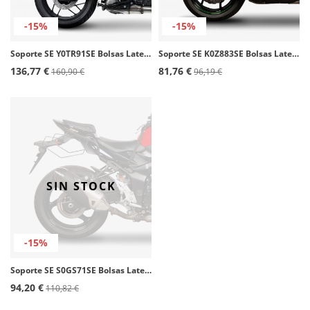
-15%
-15%
Soporte SE Y0TR91SE Bolsas Laterales SHAD Yamaha Tracer 9/GT (21-24)
Soporte SE K0Z883SE Bolsas Laterales SHAD Kawasaki Z800 (13-17)
136,77 €
81,76 €
160,90 €
96,19 €
SIN STOCK
-15%
Soporte SE S0GS71SE Bolsas Laterales SHAD Suzuki GSR 750 (11-17)
94,20 €
110,82 €