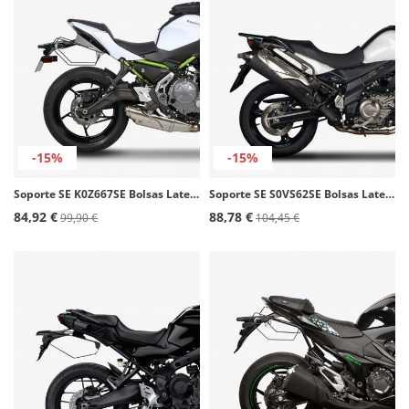
-15%
-15%
Soporte SE K0Z667SE Bolsas Laterales SHAD Kawasaki Ninja Z / 650 (16-25)
Soporte SE S0VS62SE Bolsas Laterales SHAD Suzuki V-Strom 650/XT (12-16)
84,92 €
88,78 €
99,90 €
104,45 €