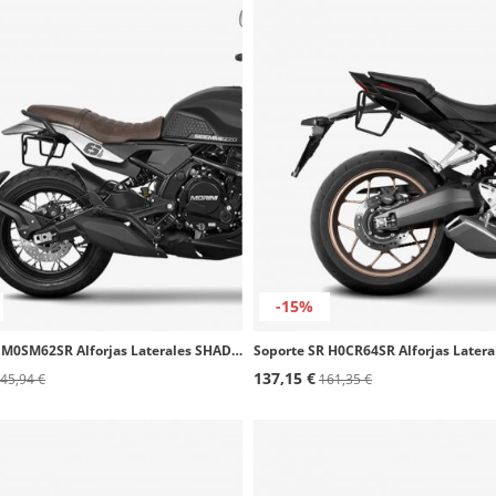
-15%
Soporte SR M0SM62SR Alforjas Laterales SHAD Moto Morini Seiemmezzo STR (22-25)
137,15 €
45,94 €
161,35 €