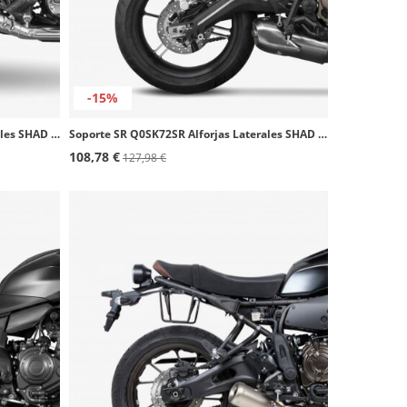
-15%
Soporte SR H0GB35SR Alforjas Laterales SHAD Honda GB 350 S (25-26)
Soporte SR Q0SK72SR Alforjas Laterales SHAD QJMOTOR SRK 700 (22-25)
108,78 €
127,98 €