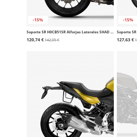
-15%
-15%
Soporte SR H0CB51SR Alforjas Laterales SHAD Honda CB500 Hornet (23-25), CB500F / CBR500R (19-25)
120,74 €
127,63 €
142,05 €
1