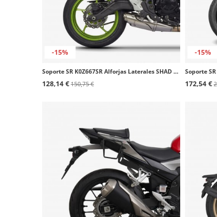
-15%
-15%
Soporte SR K0Z667SR Alforjas Laterales SHAD Kawasaki Z650 (16-25)
128,14 €
172,54 €
150,75 €
2