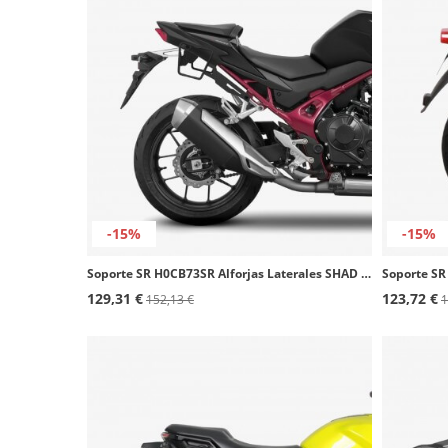
-15%
-15%
Soporte SR H0CB73SR Alforjas Laterales SHAD Honda CB750 Hornet (23-25)
129,31 €
123,72 €
152,13 €
1