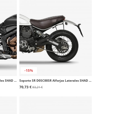
-15%
Soporte SR H0CR64SR Alforjas Laterales SHAD Honda CB650R / CBR650R (24-25)
Soporte SR D0SC88SR Alforjas Laterales SHAD Ducati Scrambler 800 Icon/Classic (15-25)
70,73 €
83,21 €