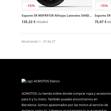
-15%
-15%
Soporte SR W0FR91SR Alforjas Laterales SHAD BMW F900R/XR (20-25)
135,22 €
75,07 €
159,08 €
88
Mostrando 1 - 27 de 27
ACMOTOS, tu tienda online donde comprar ropa y accesorio
para ti y tu moto. También puedes encontrarnos en
Barcelona. Somos apasionados por las motos al servicio de
moteros como tú. Sabemos exactamente lo que necesitas