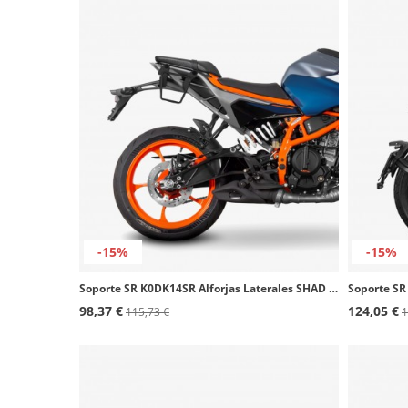
-15%
-15%
Soporte SR K0DK14SR Alforjas Laterales SHAD KTM Duke 125 / 390 (24-25)
98,37 €
124,05 €
115,73 €
1