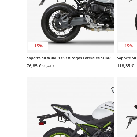
-15%
-15%
Soporte SR W0NT13SR Alforjas Laterales SHAD BMW R NINET 1200 (13-23)
76,85 €
118,35 €
90,41 €
1