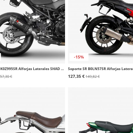
-15%
Soporte SR K0Z995SR Alforjas Laterales SHAD Kawasaki Z900 (25-26)
127,35 €
57,30 €
149,82 €