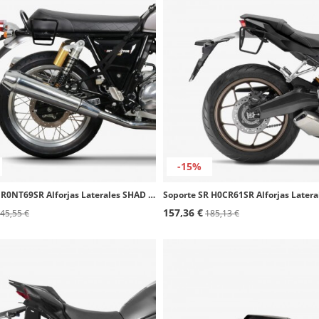
-15%
Soporte SR R0NT69SR Alforjas Laterales SHAD Royal Enfield Interceptor (19-25)
157,36 €
45,55 €
185,13 €