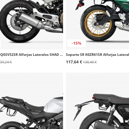
-15%
Soporte SR Q0SV52SR Alforjas Laterales SHAD QJMOTOR SRV550 (22-25)
117,64 €
39,24 €
138,40 €