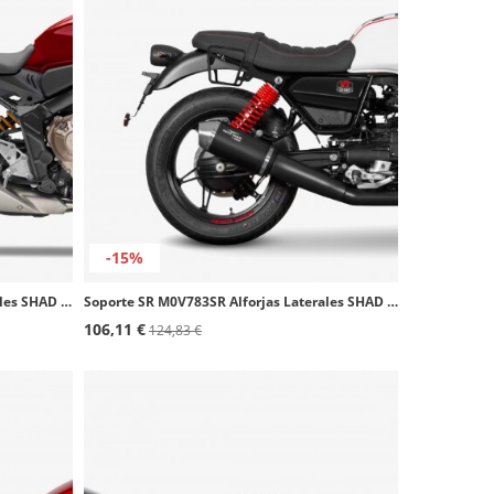
-15%
Soporte SR H0CR61SR Alforjas Laterales SHAD Honda CB650R (20-23), CBR650R (21-23)
Soporte SR M0V783SR Alforjas Laterales SHAD Moto Guzzi V7 Special Edition / Stone (23-25)
106,11 €
124,83 €