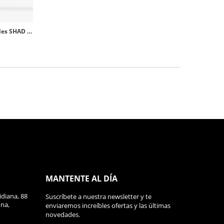
Soporte SR V0AC52SR Alforjas Laterales SHAD Voge 500AC (21-26), 525AC (23-26)
MANTENTE AL DÍA
diana, 88
Suscríbete a nuestra newsletter y te
ona,
enviaremos increíbles ofertas y las últimas
novedades.