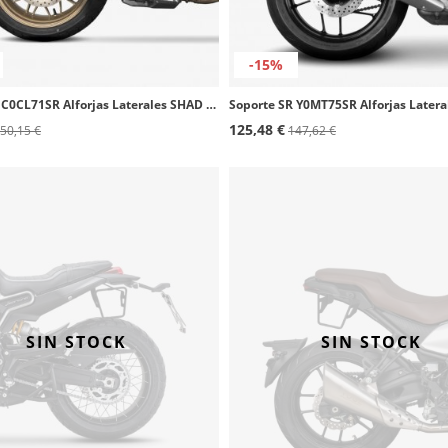
-15%
Soporte SR C0CL71SR Alforjas Laterales SHAD CF MOTO 700CL-X Heritage (21-25)
125,48 €
50,15 €
147,62 €
SIN STOCK
SIN STOCK