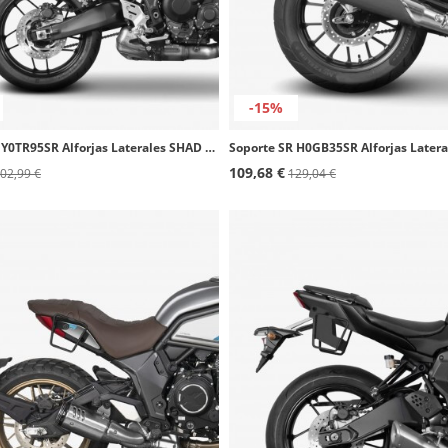
-15%
Soporte SR Y0TR95SR Alforjas Laterales SHAD Yamaha Tracer 9 (25-26)
109,68 €
02,99 €
129,04 €