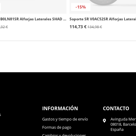
-15%
Soporte SR B0LN81SR Alforjas Laterales SHAD Benelli Leoncino 800 /Trail (21-25)
114,73 €
,32 €
134,98 €
INFORMACIÓN
CONTACTO
s
Gastos y tiempo de envío
Avinguda Meri
08018, Barcel
Formas de pago
España
Cambios y devoluciones