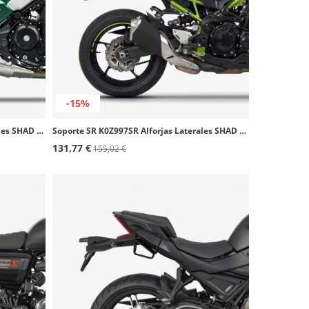
-15%
Soporte SR K0ZR61SR Alforjas Laterales SHAD Kawasaki Z650RS (21-25)
Soporte SR K0Z997SR Alforjas Laterales SHAD Kawasaki Z900 (17-24)
131,77 €
155,02 €