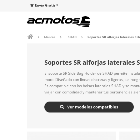
Envío Gratis *
Marcas
SHAD
Soportes SR alforjas laterales S
Soportes SR alforjas laterales
El soporte SR Side Bag Holder de SHAD permite instalar
moto. Diseñado con líneas discretas y ligeras, se integr
Es compatible con las bolsas laterales SHAD y se monta
viajar con comodidad y mantener tus pertenencias sie
Ver modelos compatibles