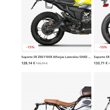
-15%
-15%
Soporte SR Z0G110SR Alforjas Laterales SHAD Zontes G1-125/X/Scrambler 125 (20-25), GK125/X (22-25)
128,14 €
133,71 €
150,75 €
1