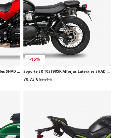
-15%
Soporte SR B0LN57SR Alforjas Laterales SHAD Benelli Leoncino 500/502i / Trail (17-25)
Soporte SR T0ST98SR Alforjas Laterales SHAD Triumph Street Scrambler 900 (18-25)
70,73 €
83,21 €