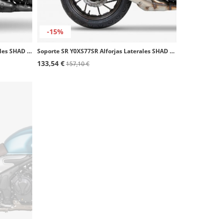
-15%
Soporte SR Y0MT75SR Alforjas Laterales SHAD Yamaha MT07 (25-26)
Soporte SR Y0XS77SR Alforjas Laterales SHAD Yamaha XSR 700 (17-25)
133,54 €
157,10 €