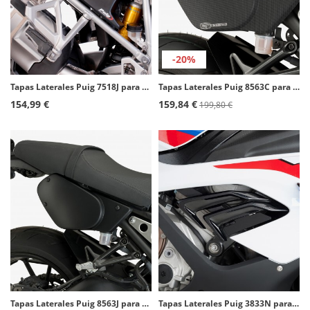
-20%
Tapas Laterales Puig 7518J para BMW R1200GS Adventure (14-18) Negro mate
Tapas Laterales Puig 8563C para Yamaha XSR900 (16-19) Símil carbono
154,99 €
159,84 €
199,80 €
Tapas Laterales Puig 8563J para Yamaha XSR900 (16-19) Negro mate
Tapas Laterales Puig 3833N para BMW S1000RR (19-22) Negro