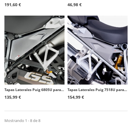
191,60 €
46,98 €
Tapas Laterales Puig 6805U para BMW R1200/1250GS (13-24), R1250GS Adventure (18-24) Gris
Tapas Laterales Puig 7518U para BMW R1200GS Adventure (14-18) Gris
135,99 €
154,99 €
Mostrando 1 - 8 de 8