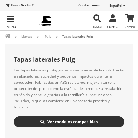
Envío Gratis *
Contáctenos
Español
Buscar
Cuenta
Carrito
Marcas
Puig
Tapas laterales Puig
Tapas laterales Puig
Las tapas laterales protegen las zonas huecas de la moto frente
a salpicaduras, suciedad y pequeños impactos durante la
conducción. Fabricadas en ABS resistente, mejoran tanto la
protección del piloto como la estética de la moto. Su instalación
es rápida y sencilla gracias a la tornillería e instrucciones
incluidas, lo que las convierte en un accesorio práctico y
funcional.
Ver modelos compatibles