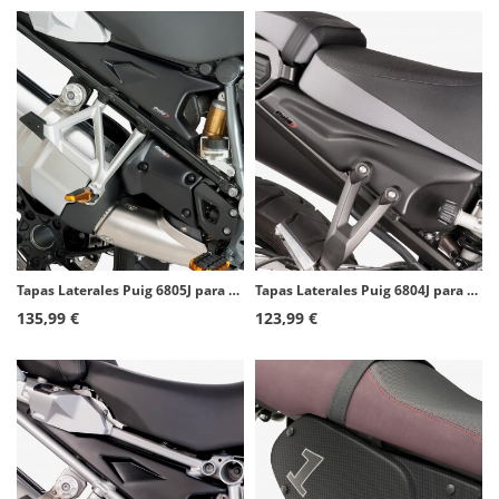
Tapas Laterales Puig 6805J para BMW R1200/1250GS (13-24), R1250GS Adventure (18-24) Negro mate
Tapas Laterales Puig 6804J para Yamaha XT1200Z Super Tenere (10-20) Negro mate
135,99 €
123,99 €