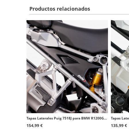
Productos relacionados
Tapas Laterales Puig 7518J para BMW R1200GS Adventure (14-18) Negro mate
154,99 €
135,99 €