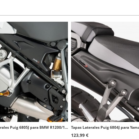
Tapas Laterales Puig 6805J para BMW R1200/1250GS (13-24), R1250GS Adventure (18-24) Negro mate
123,99 €