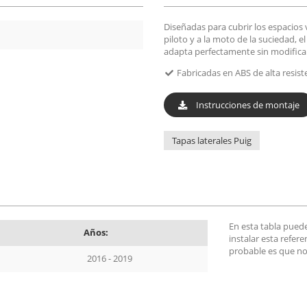
Diseñadas para cubrir los espacios v
piloto y a la moto de la suciedad, e
adapta perfectamente sin modificar
Fabricadas en ABS de alta resist
Instrucciones de montaje
Tapas laterales Puig
En esta tabla pued
Años:
instalar esta refer
probable es que no
2016 - 2019