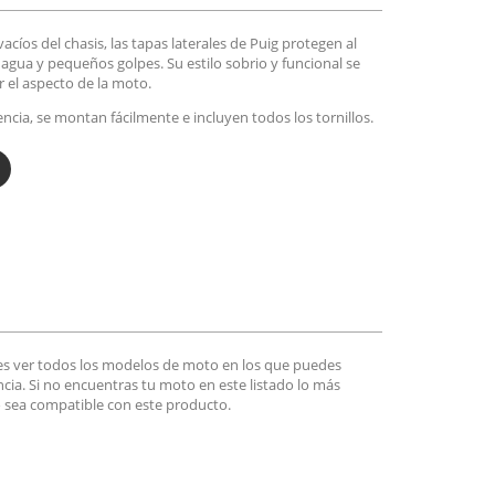
acíos del chasis, las tapas laterales de Puig protegen al
l agua y pequeños golpes. Su estilo sobrio y funcional se
 el aspecto de la moto.
encia, se montan fácilmente e incluyen todos los tornillos.
es ver todos los modelos de moto en los que puedes
encia. Si no encuentras tu moto en este listado lo más
 sea compatible con este producto.