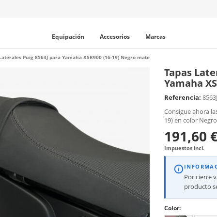
Equipación
Accesorios
Marcas
Laterales Puig 8563J para Yamaha XSR900 (16-19) Negro mate
Tapas Late
Yamaha XSR
Referencia:
8563
Consigue ahora la
19) en color Negro
191,60 
Impuestos incl.
INFORMA
Por cierre 
producto se
Color: