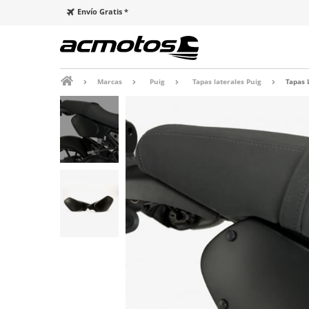
Envío Gratis *
Marcas
Puig
Tapas laterales Puig
Tapas 