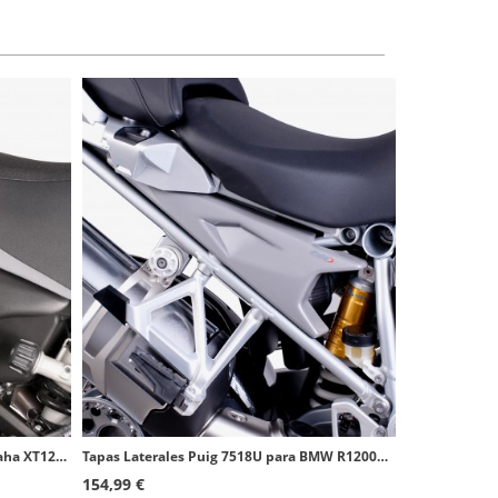
Tapas Laterales Puig 6804J para Yamaha XT1200Z Super Tenere (10-20) Negro mate
Tapas Laterales Puig 7518U para BMW R1200GS Adventure (14-18) Gris
154,99 €