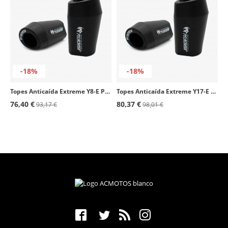
-18%
-18%
Topes Anticaída Extreme Y8-E Pelacrash para Yamaha R1 (02-03)
Topes Anticaída Extreme Y17-E Pelacrash para Yamaha FJR 1300 (06-12)
76,40 €
80,37 €
93,17 €
98,01 €