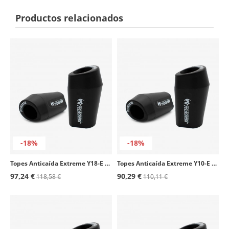
Productos relacionados
-18%
-18%
Topes Anticaída Extreme Y18-E Pelacrash para Yamaha YBR 250 (08-25)
Topes Anticaída Extreme Y10-E Pelacrash para Yamaha R6 (03-05)
97,24 €
90,29 €
118,58 €
110,11 €