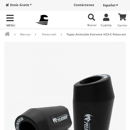
Envío Gratis *
Contáctenos
Español
Buscar
Cuenta
Carrito
Marcas
Pelacrash
Topes Anticaída Extreme H23-E Pelacrash p