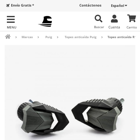
Envío Gratis *
Contáctenos
Español
Buscar
Cuenta
Carrito
Marcas
Puig
Topes anticaída Puig
Topes anticaída R19