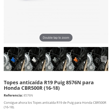
Double tap to zoom
Topes anticaída R19 Puig 8576N para
Honda CBR500R (16-18)
Referencia:
8576N
Consigue ahora los Topes anticaída R19 de Puig para Honda CBR500R
(16-18).