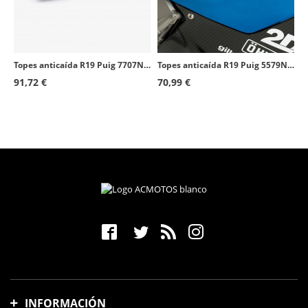
Topes anticaída R19 Puig 7707N para BMW F800R (15-19)
Topes anticaída R19 Puig 5579N para BMW S1000RR (09-18)
91,72 €
70,99 €
INFORMACIÓN