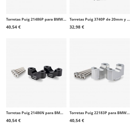
Torretas Puig 21486P para BMW M1000 XR (24-26), S1000 XR (20-26) en Plateado
Torretas Puig 3740P de 20mm y 29mm de diámetro en Plateado
40,54 €
32,98 €
Torretas Puig 21486N para BMW M1000 XR (24-26), S1000 XR (20-26) en Negro
Torretas Puig 22183P para BMW F900GS / GS Adventure (24-26) en Plateado
40,54 €
40,54 €