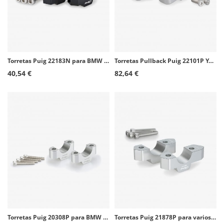
Torretas Puig 22183N para BMW F900GS / GS Adventure (24-26) en Negro
Torretas Pullback Puig 22101P Yamaha MT-09 (24-26) Plateadas
40,54 €
82,64 €
Torretas Puig 20308P para BMW R1200GS/Adventure (13-18), R1250GS/Adventure (18-24) en Plateado
Torretas Puig 21878P para varios modelos de BMW en Plateado