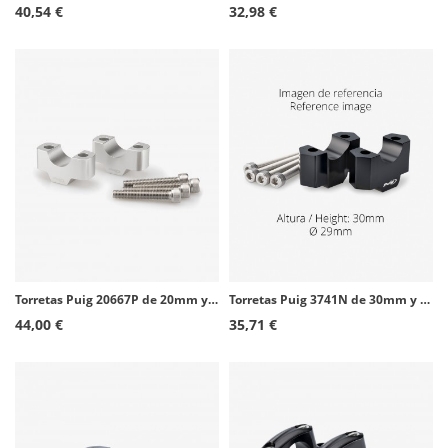
40,54 €
32,98 €
Torretas Puig 20667P de 20mm y 25mm de diámetro en Plateado
Torretas Puig 3741N de 30mm y 29mm de diámetro en Negro
44,00 €
35,71 €