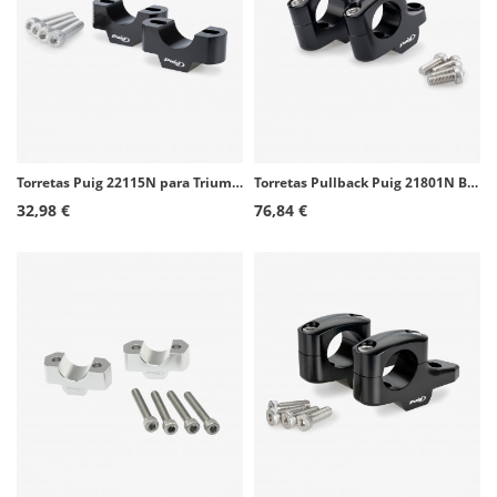
Torretas Puig 22115N para Triumph Tiger 900 GT/Rally Pro (24-26) en Negro
Torretas Pullback Puig 21801N BMW R1200GS/Adventure (13-18), R1250GS/Adventure (18-24) Negras
32,98 €
76,84 €