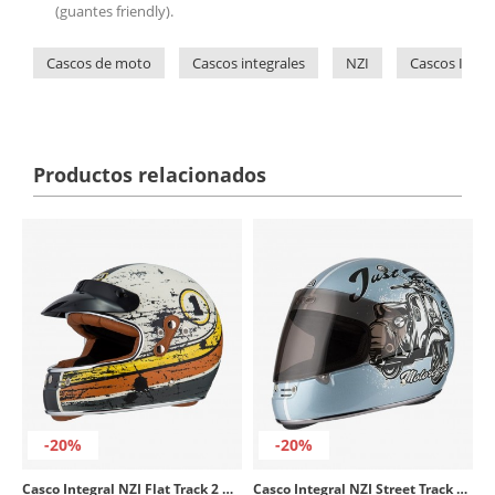
(guantes friendly).
Cascos de moto
Cascos integrales
NZI
Cascos Integ
Productos relacionados
-20%
-20%
Casco Integral NZI Flat Track 2 Dirt
Casco Integral NZI Street Track 4 Bello Pearl White