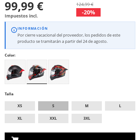
99,99 €
124,99 €
-20%
Impuestos incl.
INFORMACIÓN
Por cierre vacacional del proveedor, los pedidos de este
producto se tramitarán a partir del 24 de agosto.
Color:
Talla
XS
S
M
L
XL
XXL
3XL