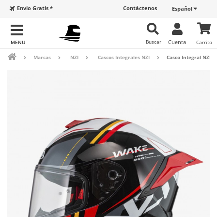
Envío Gratis *
Contáctenos
Español
Buscar
Cuenta
Carrito
Marcas
NZI
Cascos Integrales NZI
Casco Integral NZI 