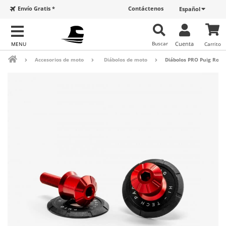
Envío Gratis *
Contáctenos
Español
Buscar
Cuenta
Carrito
Accesorios de moto
Diábolos de moto
Diábolos PRO Puig Rojo