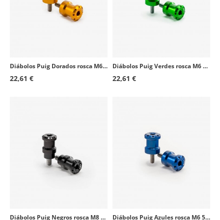
Yamaha FZ1 Fazer
2006 - 2015
Yamaha FJR1300A
2003 - 2020
Yamaha FZ6
2004 - 2008
Aprilia RS125
2006 - 2010
Diábolos Puig Dorados rosca M6 5922O
Diábolos Puig Verdes rosca M6 5922V
22,61 €
22,61 €
Triumph Daytona 675
2006 - 2009
Triumph Speed Triple 1050
2005 - 2009
Yamaha FJR1300AS
2006 - 2020
Triumph Tiger 1050
2007 - 2009
Yamaha FZ6 Fazer S2
2007 - 2010
Yamaha XT660Z Tenere
2008 - 2016
Yamaha YZF-R125
2008 - 2018
Triumph Street Triple
2008 - 2009
Diábolos Puig Negros rosca M8 5923N
Diábolos Puig Azules rosca M6 5922A