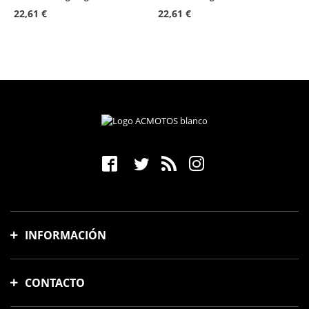
Aprilia Tuono 1000R
2006 - 2010
22,61 €
22,61 €
Yamaha FZ6 S2
2008 - 2010
Aprilia Shiver 750
2007 - 2016
Yamaha XJ6
2009 - 2016
Yamaha XJ6 Diversion
2009 - 2016
Aprilia Dorsoduro 750
2008 - 2016
Aprilia Mana 850
2007 - 2016
Aprilia RSV4
2009 - 2012
Aprilia Shiver 750 GT
2008 - 2016
INFORMACIÓN
Yamaha XJ6 Diversion F
2010 - 2016
Gastos y tiempo de envío
Yamaha XT1200Z Super Tenere
2010 - 2020
CONTACTO
Formas de pago
Aprilia Mana 850 GT
2009 - 2016
Cambios y devoluciones