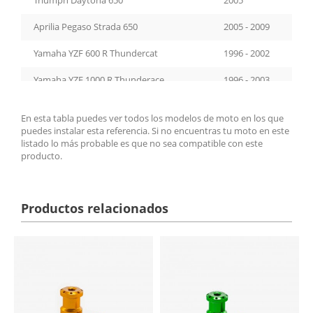
Aprilia Pegaso Strada 650
2005 - 2009
Yamaha YZF 600 R Thundercat
1996 - 2002
Yamaha YZF 1000 R Thunderace
1996 - 2003
Yamaha FZS600 Fazer
1998 - 2004
En esta tabla puedes ver todos los modelos de moto en los que
puedes instalar esta referencia. Si no encuentras tu moto en este
Yamaha FZS1000 Fazer
2001 - 2005
listado lo más probable es que no sea compatible con este
producto.
Yamaha XJ900S Diversion
1994 - 2003
Aprilia RS 250
1998 - 2001
Productos relacionados
Aprilia RSV1000 Mille
1998 - 2000
Aprilia RSV1000 Mille
2002 - 2003
Aprilia RSV1000 R Mille
2000 - 2002
Yamaha FZ750
1987 - 1994