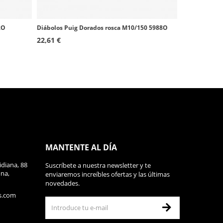
2O
Diábolos Puig Dorados rosca M10/150 5988O
22,61 €
MANTENTE AL DÍA
diana, 88
Suscríbete a nuestra newsletter y te
ona,
enviaremos increíbles ofertas y las últimas
novedades.
s.com