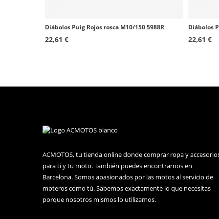
Honda CB600F Hornet
Honda CBR1000RR Fireblade
Diábolos Puig Rojos rosca M10/150 5988R
Diábolos P
22,61 €
22,61 €
Honda CBR1100XX Blackbird
Honda CBR1100XX Blackbird
Suzuki DR800
Suzuki GSF600S Bandit
Honda XL1000V Varadero
Honda VFR800
Honda VTR1000 SP-1
ACMOTOS, tu tienda online donde comprar ropa y accesorio
para ti y tu moto. También puedes encontrarnos en
Honda VTR1000 SP-2
Barcelona. Somos apasionados por las motos al servicio de
moteros como tú. Sabemos exactamente lo que necesitas
Suzuki SV1000
porque nosotros mismos lo utilizamos.
Suzuki GS500F