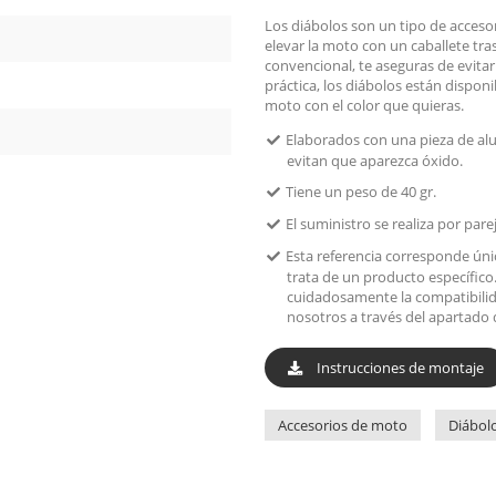
Los diábolos son un tipo de accesor
elevar la moto con un caballete tras
convencional, te aseguras de evita
práctica, los diábolos están disponi
moto con el color que quieras.
Elaborados con una pieza de alu
evitan que aparezca óxido.
Tiene un peso de 40 gr.
El suministro se realiza por pare
Esta referencia corresponde ún
trata de un producto específico
cuidadosamente la compatibilid
nosotros a través del apartado 
Instrucciones de montaje
Accesorios de moto
Diábol