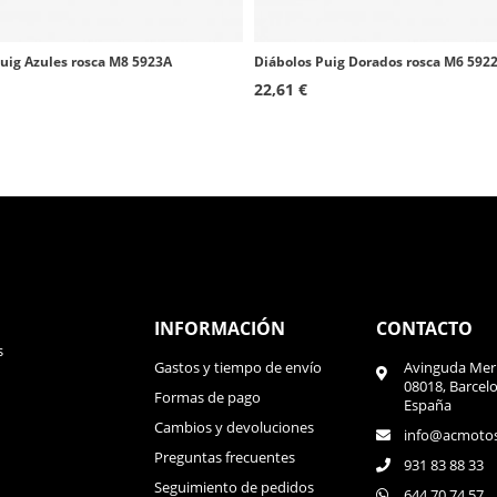
2005 - 2015
2004 - 2016
uig Azules rosca M8 5923A
Diábolos Puig Dorados rosca M6 592
22,61 €
1997 - 2001
2003 - 2007
1991 - 1997
1996 - 2003
1999 - 2011
2002 - 2012
INFORMACIÓN
CONTACTO
2000 - 2001
s
Gastos y tiempo de envío
Avinguda Meri
08018, Barcel
2002 - 2005
Formas de pago
España
Cambios y devoluciones
2003 - 2005
info@acmoto
Preguntas frecuentes
931 83 88 33
2004 - 2008
Seguimiento de pedidos
644 70 74 57