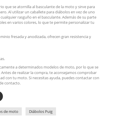
io que se atornilla al basculante de la moto y sirve para
ero. Al utilizar un caballete para diábolos en vez de uno
r cualquier rasguño en el basculante. Además de su parte
bles en varios colores, lo que te permite personalizar tu
minio fresada y anodizada, ofrecen gran resistencia y
jas.
icamente a determinados modelos de moto, por lo que se
. Antes de realizar la compra, te aconsejamos comprobar
ad con tu moto. Si necesitas ayuda, puedes contactar con
de contacto.
os de moto
Diábolos Puig