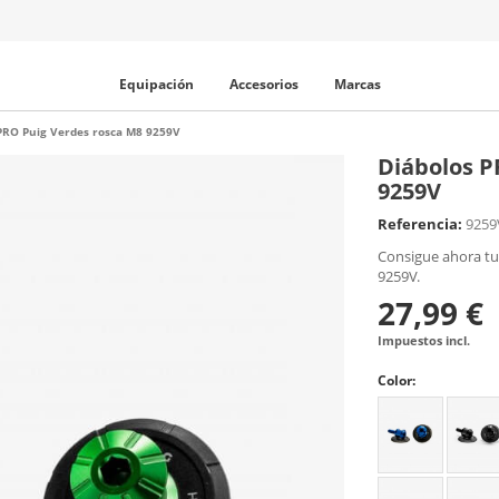
Equipación
Accesorios
Marcas
PRO Puig Verdes rosca M8 9259V
Diábolos P
9259V
Referencia:
9259
Consigue ahora tu
9259V.
27,99 €
Impuestos incl.
Color: