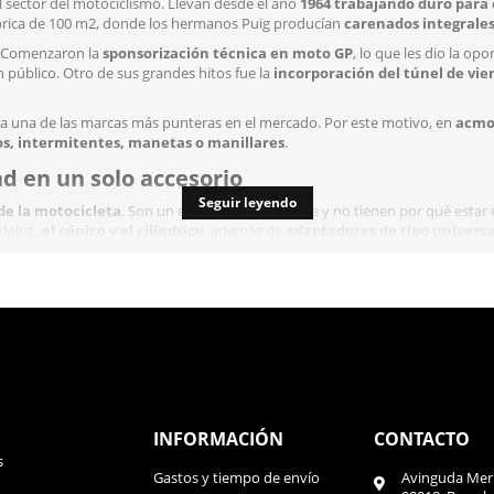
l sector del motociclismo. Llevan desde el año
1964 trabajando duro para 
rica de 100 m2, donde los hermanos Puig producían
carenados integrales 
. Comenzaron la
sponsorización técnica en moto GP
, lo que les dio la o
 público. Otro de sus grandes hitos fue la
incorporación del túnel de vien
a una de las marcas más punteras en el mercado. Por este motivo, en
acmot
os, intermitentes, manetas o manillares
.
ad en un solo accesorio
Seguir leyendo
de la motocicleta
. Son un elemento importante y no tienen por qué estar e
delos
, el cónico y el cilíndrico
, además de
adaptadores de tipo universa
ejor calidad. Como ya nos tiene acostumbrados Puig,
están anodizados en d
a tu vehículo.
cónicos y cilíndricos
 central de 29 mm y de 22 mm en la parte final, lo que le da esa forma cóni
 mm. Recuerda que a mayor altura del manillar, tu postura será más recta. S
cualquier moto, si tu manillar de serie es cónico te resultará más sencillo. S
es de 14 mm. Puedes añadir contrapesos de manillar tanto largos o cortos que
INFORMACIÓN
CONTACTO
nico, este manillar tiene el mismo diámetro (22 mm) en todo el largo del tu
s
os medidas diferentes: 46 y 76 mm. Recuerda que a mayor altura, más recta 
Gastos y tiempo de envío
Avinguda Meri