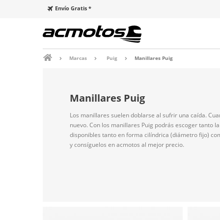
Envío Gratis *
Marcas
Puig
Manillares Puig
Manillares Puig
Los manillares suelen doblarse al sufrir una caída. C
nuevo. Con los manillares Puig podrás escoger tanto la 
disponibles tanto en forma cilíndrica (diámetro fijo) 
y consíguelos en acmotos al mejor precio.