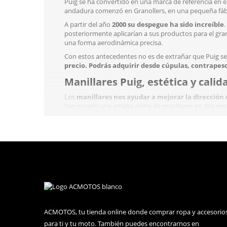
Puig se ha convertido en una marca de referencia en e
andadura comenzó en Granollers, en una pequeña fáb
A partir del año
2000 su despegue ha sido increíble
posteriormente aplicarían a sus productos para el gran
una forma aerodinámica precisa.
Con estos antecedentes no es de extrañar que Puig se
precio. Podrás adquirir desde cúpulas, contrapes
Manillares Puig, estética y calid
Los
manillares nos ayudar a mejorar la dirección 
han creado una amplia gama de manillares en dos mo
motocicleta.
Los manillares Puig se fabrican con aluminio de la m
dorado, azul, negro o plata para darle un toque único 
Diferencias entre los manillares 
Manillares cónicos.
Este modelo tiene un diámetro
mm. Puedes adquirirlos en tres alturas: 20, 40 y 61
de Racing. Aunque puedes adaptar estos manillares a 
aparte, un adaptador de torreta. La rosca interior 
Manillares cilíndricos.
A diferencia del modelo có
ACMOTOS, tu tienda online donde comprar ropa y accesorio
es de 73.5 mm. En cuanto al alto, se fabrican en d
para ti y tu moto. También puedes encontrarnos en