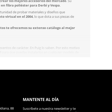
crear los mejores accesorios del mercado
. Su
en fibra poliéster para Derbi y Vespa
.
portunidad de probar materiales y diseños que
to virtual en el 2004
, lo que dota a sus piezas de
os te ofrecemos su extenso catálogo al mejor
xentos de carácter. En Puig lo saben. Por esto motivo
l
para que puedas instalarlos en cualquier modelo de
iferentes colores
. Puedes elegir entre el rojo,
ca tan característica. De punta a punta miden 73.5
i optas por los modelos más bajos, la postura será más
in embargo, si es cilíndrico, tendrás que adquirir,
 diseña la marca o bien los de serie.
MANTENTE AL DÍA
bo. En cuanto a su anchura de punta a punta, también
será tu postura y más cómodos tus desplazamientos. La
diana, 88
Suscríbete a nuestra newsletter y te