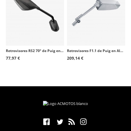
Retrovisores RS2 70º de Puig en Símil carbono 7354C+7355C
Retrovisores F1.1 de Puig en Aluminio anodizado 017DD+018DD
77,97 €
209,14 €