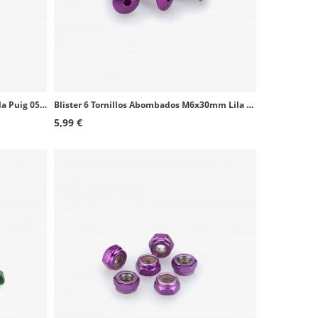
Blister 6 Tornillos Allen M8x50mm Lila Puig 0524L
Blister 6 Tornillos Abombados M6x30mm Lila Puig 3995L
5,99 €