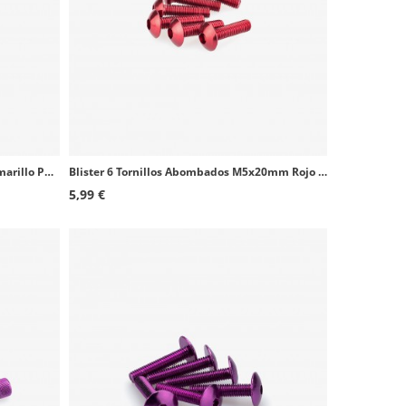
Blister 6 Tornillos Allen M8x45mm Amarillo Puig 0516G
Blister 6 Tornillos Abombados M5x20mm Rojo Puig 0550R
5,99 €