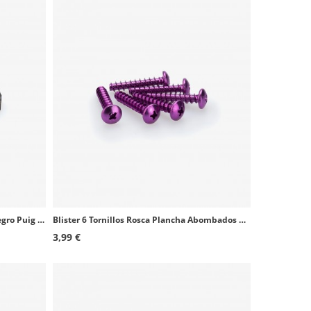
Blister 6 Tuercas Autoblocante M8 Negro Puig 0832N
Blister 6 Tornillos Rosca Plancha Abombados M6x30mm Lila Puig 2543L
3,99 €