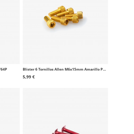
764P
Blister 6 Tornillos Allen M6x15mm Amarillo Puig 0363G
5,99 €