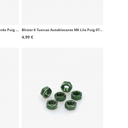
Blister 6 Tornillos Allen M8x50mm Verde Puig 0524V
Blister 6 Tuercas Autoblocante M6 Lila Puig 0736L
4,99 €