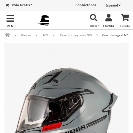
Envío Gratis *
Contáctenos
Español
Buscar
Cuenta
Carrito
Marcas
NZI
Cascos Integrales NZI
Casco Integral NZI G