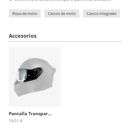
Ropa de moto
Cascos de moto
Cascos integrales
N
Accesorios
Pantalla Transpar...
19,51 €