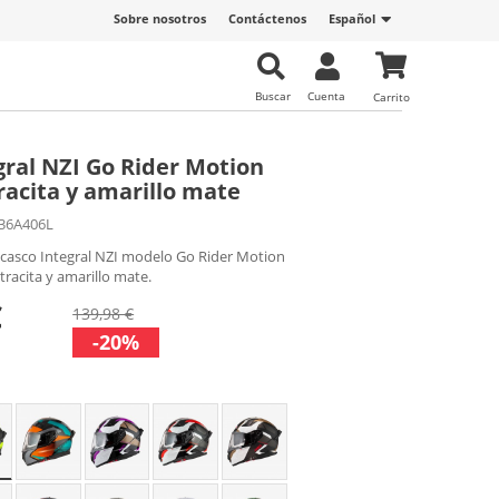
Sobre nosotros
Contáctenos
Español
Buscar
Cuenta
Carrito
gral NZI Go Rider Motion
racita y amarillo mate
36A406L
 casco Integral NZI modelo Go Rider Motion
tracita y amarillo mate.
€
139,98 €
-20%