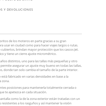
S Y DEVOLUCIONES
voritos de los moteros en parte gracias a su gran
ara usar en ciudad como para hacer viajes largos o rutas.
biertos, brindan mayor protección que los cascos Jet.
co y tiene un cierre ajuste micrométrico.
maños distintos, uno para las tallas más pequeñas y otro
permite asegurar un ajuste muy bueno en todas las tallas,
, donde tan solo cambia el tamaño de la parte interior.
 está fabricado en varias densidades en base a la
a zona.
erentes posiciones para mantenerla totalmente cerrada o
que te apetezca en cada situación.
 pantalla como la de la zona exterior están tratadas con un
 resistentes a los rasguños y así mantener la visión