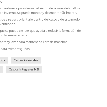
po.
la mentonera para desviar el viento de la zona del cuello y
en invierno. Se puede montar y desmontar fácilmente.
s de aire para orientarlo dentro del casco y de este modo
entilación.
que se puede extraer que ayuda a reducir la formación de
on la visera cerrada.
ontar y lavar para mantenerlo libre de manchas
 para evitar rasguños.
oto
Cascos integrales
Cascos Integrales NZI