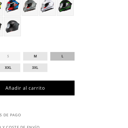
S
M
L
XXL
3XL
Añadir al carrito
S DE PAGO
 Y COSTE DE ENVÍO