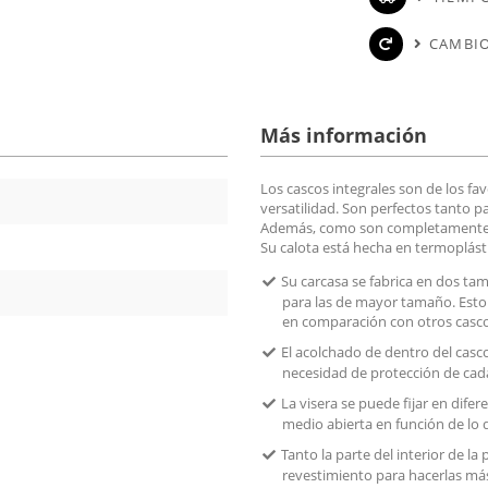
CAMBIO
Más información
Los cascos integrales son de los fa
versatilidad. Son perfectos tanto p
Además, como son completamente cu
Su calota está hecha en termoplásti
Su carcasa se fabrica en dos ta
para las de mayor tamaño. Esto 
en comparación con otros cascos
El acolchado de dentro del casco
necesidad de protección de cad
La visera se puede fijar en dif
medio abierta en función de lo 
Tanto la parte del interior de la
revestimiento para hacerlas más