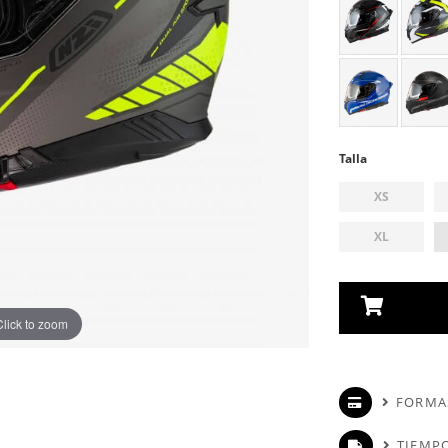
Talla
XS
XL
Click to zoom
FORMA
TIEMPO