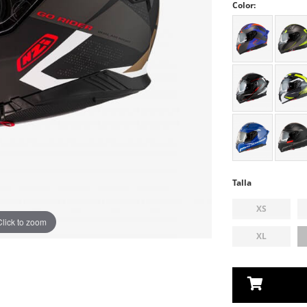
Color:
Talla
XS
Click to zoom
XL