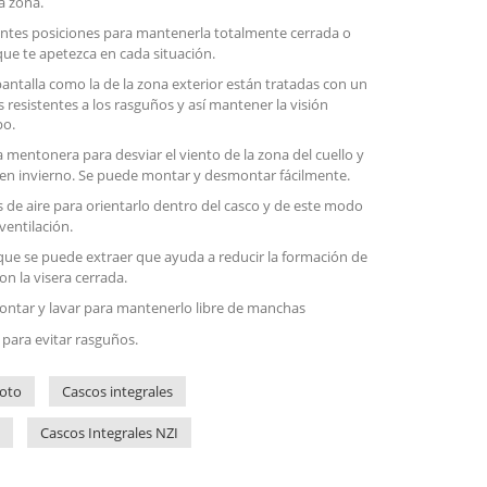
a zona.
erentes posiciones para mantenerla totalmente cerrada o
que te apetezca en cada situación.
 pantalla como la de la zona exterior están tratadas con un
 resistentes a los rasguños y así mantener la visión
po.
la mentonera para desviar el viento de la zona del cuello y
en invierno. Se puede montar y desmontar fácilmente.
s de aire para orientarlo dentro del casco y de este modo
entilación.
que se puede extraer que ayuda a reducir la formación de
on la visera cerrada.
ontar y lavar para mantenerlo libre de manchas
 para evitar rasguños.
oto
Cascos integrales
Cascos Integrales NZI