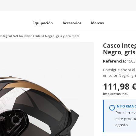
Equipación
Accesorios
Marcas
Integral NZI Go Rider Trident Negro, gris y oro mate
Casco Inte
Negro, gri
Referencia:
1503
Consigue ahora el 
en color Negro, gr
111,98 
Impuestos incl.
INFORMA
Por cierre 
este produc
agosto.