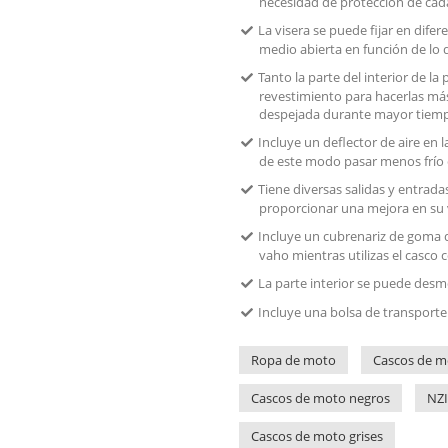
necesidad de protección de cad
La visera se puede fijar en dif
medio abierta en función de lo 
Tanto la parte del interior de la
revestimiento para hacerlas más
despejada durante mayor tiem
Incluye un deflector de aire en 
de este modo pasar menos frío 
Tiene diversas salidas y entrada
proporcionar una mejora en su v
Incluye un cubrenariz de goma 
vaho mientras utilizas el casco c
La parte interior se puede desm
Incluye una bolsa de transporte
Ropa de moto
Cascos de m
Cascos de moto negros
NZI
Cascos de moto grises