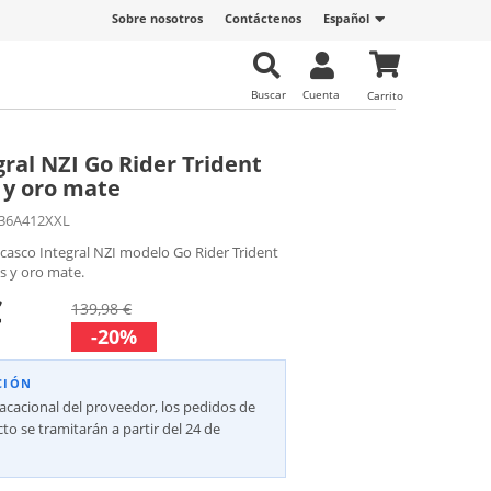
Sobre nosotros
Contáctenos
Español
Buscar
Cuenta
Carrito
gral NZI Go Rider Trident
s y oro mate
36A412XXL
casco Integral NZI modelo Go Rider Trident
is y oro mate.
€
139,98 €
-20%
CIÓN
vacacional del proveedor, los pedidos de
to se tramitarán a partir del 24 de