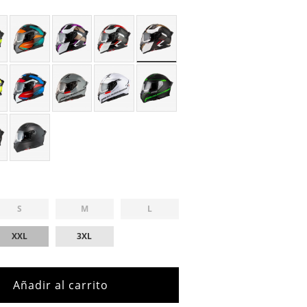
S
M
L
XXL
3XL
Añadir al carrito