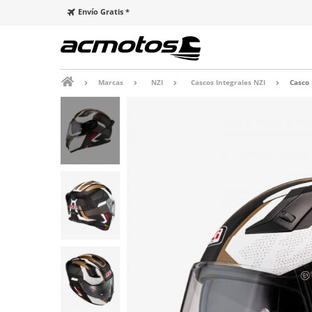
Envío Gratis *
Marcas
NZI
Cascos Integrales NZI
Casco 