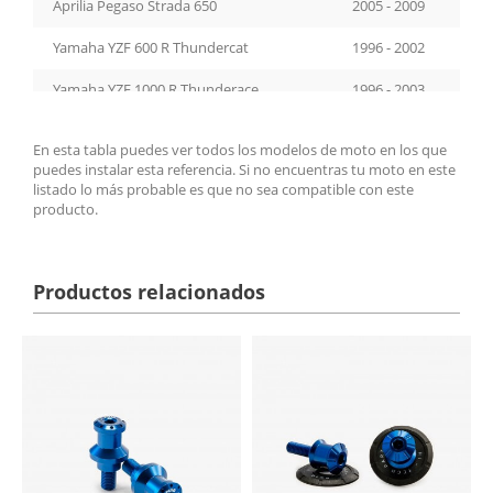
Aprilia Pegaso Strada 650
2005 - 2009
Yamaha YZF 600 R Thundercat
1996 - 2002
Yamaha YZF 1000 R Thunderace
1996 - 2003
Yamaha FZS600 Fazer
1998 - 2004
En esta tabla puedes ver todos los modelos de moto en los que
puedes instalar esta referencia. Si no encuentras tu moto en este
Yamaha FZS1000 Fazer
2001 - 2005
listado lo más probable es que no sea compatible con este
producto.
Yamaha XJ900S Diversion
1994 - 2003
Aprilia RS 250
1998 - 2001
Productos relacionados
Aprilia RSV1000 Mille
1998 - 2000
Aprilia RSV1000 Mille
2002 - 2003
Aprilia RSV1000 R Mille
2000 - 2002
Yamaha FZ750
1987 - 1994
Yamaha FZ1 Fazer
2006 - 2015