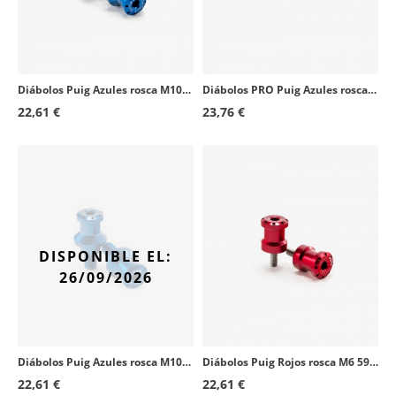
Yamaha FJR1300A
2003 - 2020
Yamaha FZ6
2004 - 2008
Aprilia RS125
2006 - 2010
Diábolos Puig Azules rosca M10/125 5924A
Diábolos PRO Puig Azules rosca M6 9258A
22,61 €
23,76 €
Triumph Daytona 675
2006 - 2009
Triumph Speed Triple 1050
2005 - 2009
Yamaha FJR1300AS
2006 - 2020
Triumph Tiger 1050
2007 - 2009
Yamaha FZ6 Fazer S2
2007 - 2010
DISPONIBLE EL:
26/09/2026
Yamaha XT660Z Tenere
2008 - 2016
Yamaha YZF-R125
2008 - 2018
Triumph Street Triple
2008 - 2009
Diábolos Puig Azules rosca M10/150 5988A
Diábolos Puig Rojos rosca M6 5922R
Aprilia Tuono 1000R
2006 - 2010
22,61 €
22,61 €