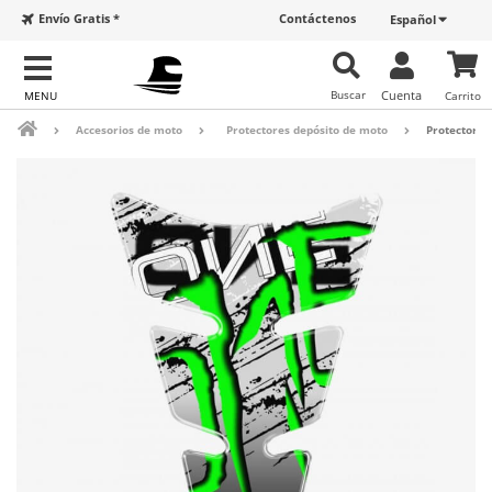
Envío Gratis *
Contáctenos
Español
Buscar
Cuenta
Carrito
Accesorios de moto
Protectores depósito de moto
Protector de