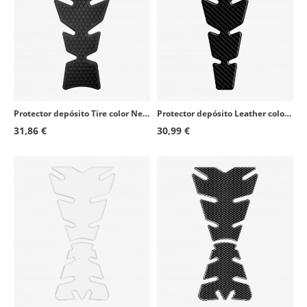
Protector depósito Tire color Negro de Puig 9939N
Protector depósito Leather color Carbono de Puig 9304C
31,86 €
30,99 €