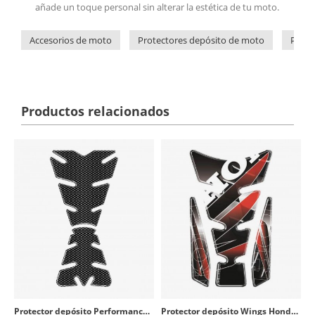
añade un toque personal sin alterar la estética de tu moto.
Accesorios de moto
Protectores depósito de moto
Prote
Productos relacionados
Protector depósito Performance 2 color Carbono de Puig 5876C
Protector depósito Wings Honda color Plata de Puig 4785P