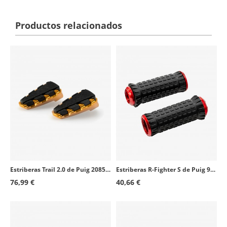
Productos relacionados
Estriberas Trail 2.0 de Puig 20853O en color oro
Estriberas R-Fighter S de Puig 9193R en color rojo
76,99 €
40,66 €