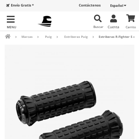
Envío Gratis *
Contáctenos
Español
Buscar
Cuenta
Carrito
Marcas
Puig
Estriberas Puig
Estriberas R-Fighter S de