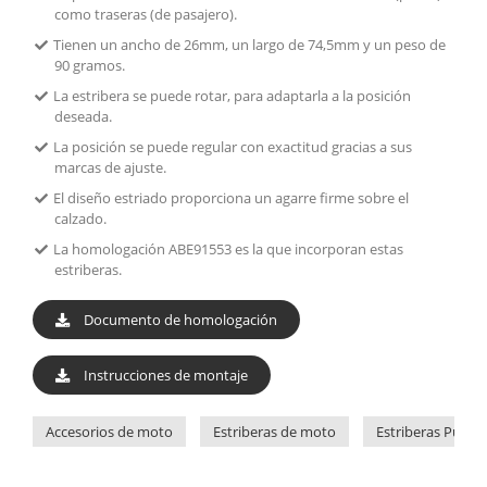
como traseras (de pasajero).
Tienen un ancho de 26mm, un largo de 74,5mm y un peso de
90 gramos.
La estribera se puede rotar, para adaptarla a la posición
deseada.
La posición se puede regular con exactitud gracias a sus
marcas de ajuste.
El diseño estriado proporciona un agarre firme sobre el
calzado.
La homologación ABE91553 es la que incorporan estas
estriberas.
Documento de homologación
Instrucciones de montaje
Accesorios de moto
Estriberas de moto
Estriberas Puig