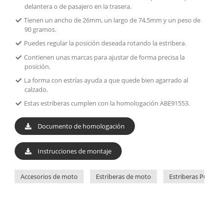
delantera o de pasajero en la trasera.
Tienen un ancho de 26mm, un largo de 74,5mm y un peso de
90 gramos.
Puedes regular la posición deseada rotando la estribera.
Contienen unas marcas para ajustar de forma precisa la
posición.
La forma con estrías ayuda a que quede bien agarrado al
calzado.
Estas estriberas cumplen con la homologación ABE91553.
Documento de homologación
Instrucciones de montaje
Accesorios de moto
Estriberas de moto
Estriberas Puig