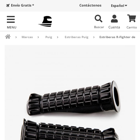
Envío Gratis *
Contáctenos
Español
Buscar
Cuenta
Carrito
Marcas
Puig
Estriberas Puig
Estriberas R-Fighter de P