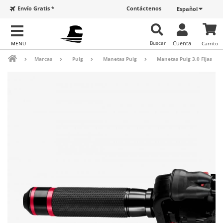
Envío Gratis *
Contáctenos
Español
Buscar
Cuenta
Carrito
Marcas
Puig
Manetas Puig
Manetas Puig 3.0 Fijas